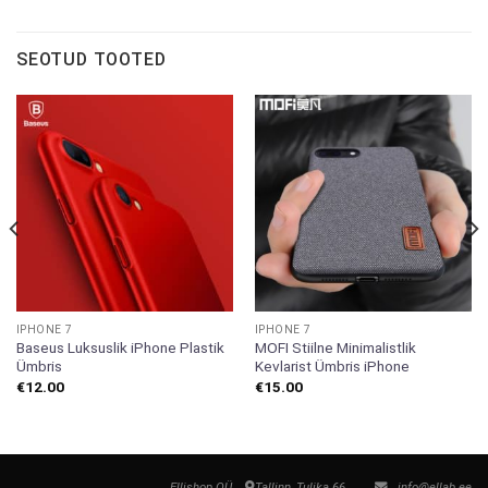
SEOTUD TOOTED
IPHONE 7
IPHONE 7
Baseus Luksuslik iPhone Plastik
MOFI Stiilne Minimalistlik
Ümbris
Kevlarist Ümbris iPhone
€
12.00
€
15.00
Ellishop OÜ
Tallinn, Tulika 66
info@ellab.ee