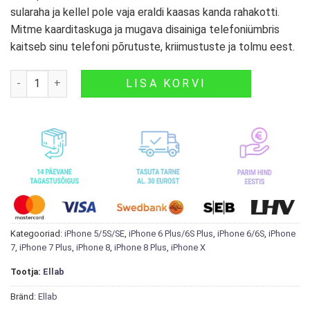
sularaha ja kellel pole vaja eraldi kaasas kanda rahakotti.
Mitme kaarditaskuga ja mugava disainiga telefoniümbris
kaitseb sinu telefoni põrutuste, kriimustuste ja tolmu eest.
USLION 2in1 Nahast kaantega Ümbris koos rahakotiga iPhone
LISA KORVI
Kategooriad:
iPhone 5/5S/SE
,
iPhone 6 Plus/6S Plus
,
iPhone 6/6S
,
iPhone
7
,
iPhone 7 Plus
,
iPhone 8
,
iPhone 8 Plus
,
iPhone X
Tootja:
Ellab
Bränd:
Ellab